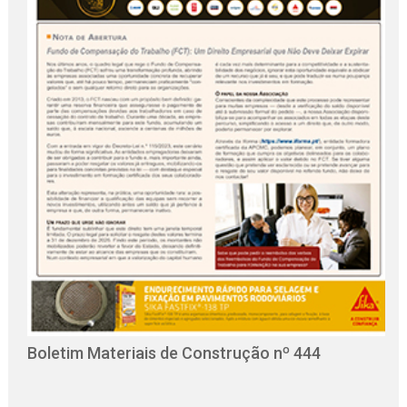
O
C
Boletim Materiais de Construção nº 444