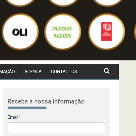
RMAÇÃO
AGENDA
CONTACTOS
Receba a nossa informação
Newsletter
Email
*