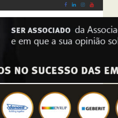
 Lobby - Lei n.º 5-A/2026, de 28 de Janeiro
Diploma de transposição da Diretiva “Transpa