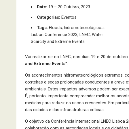
Date:
19
–
20 Outubro, 2023
Categorias:
Eventos
Tags:
Floods
,
hidrometeorológicos
,
Lisbon Conference 2023
,
LNEC
,
Water
Scarcity and Extreme Events
Vai realizar-se no LNEC, nos dias 19 e 20 de outubro
and Extreme Events”
.
Os acontecimentos hidrometeorológicos extremos, c
costeiras e secas prolongadas conducentes a grave 
ambientais. Estes impactos adversos podem ser exace
É, portanto, importante compreender melhor os acont
medidas para reduzir os riscos crescentes. Em particul
das cidades e das infraestruturas críticas.
O objetivo da Conferência internacional LNEC Lisboa 
colaboração com as autoridades locais e os cidadãos,