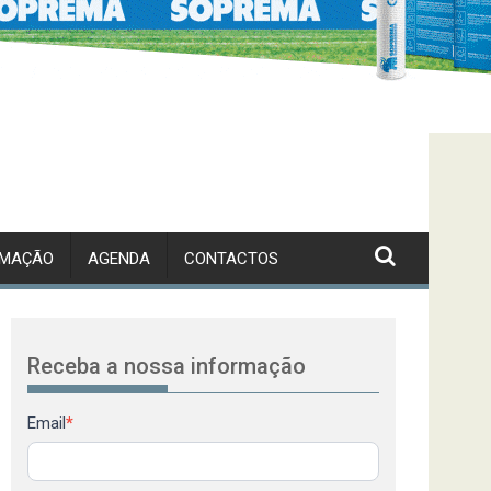
RMAÇÃO
AGENDA
CONTACTOS
Receba a nossa informação
Newsletter
Email
*