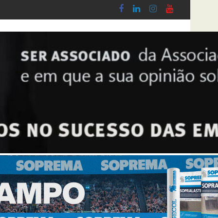
 Lobby - Lei n.º 5-A/2026, de 28 de Janeiro
Diploma de transposição da Diretiva “Transpa