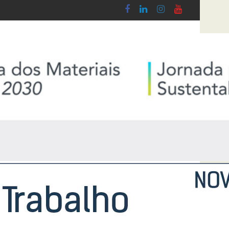
 Lobby - Lei n.º 5-A/2026, de 28 de Janeiro
Diploma de transposição da Diretiva “Transpa