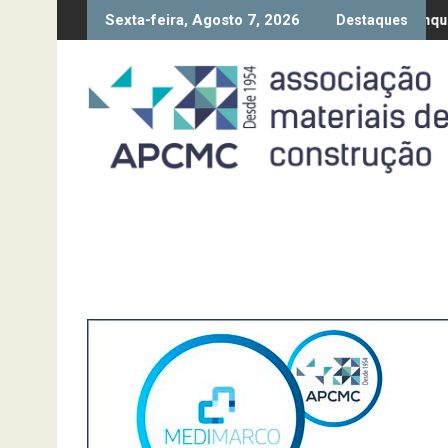
Skip
Sexta-feira, Agosto 7, 2026
 da Diretiva “Transparência Salarial” – Pedido de contributos até 
Síntese Inquérito de Conjuntur
Destaques
to
content