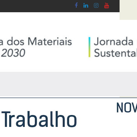
o Lobby - Lei n.º 5-A/2026, de 28 de Janeiro
Diploma de transposição da Diretiva “Transp