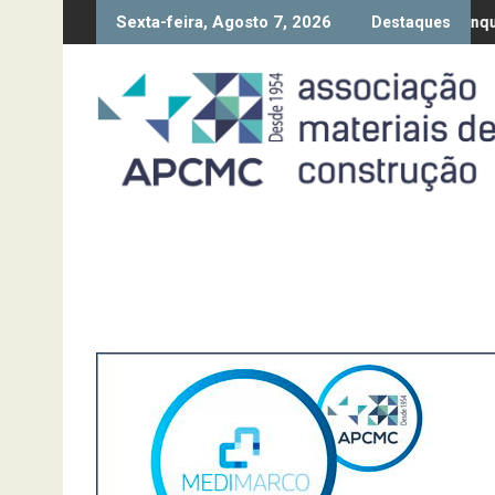
Skip
Sexta-feira, Agosto 7, 2026
o da Diretiva “Transparência Salarial” – Pedido de contributos até
Síntese Inquérito de Conjuntu
Destaques
to
content