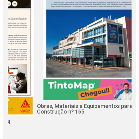
Obras, Materiais e Equipamentos para a
R
Construção nº 165
C