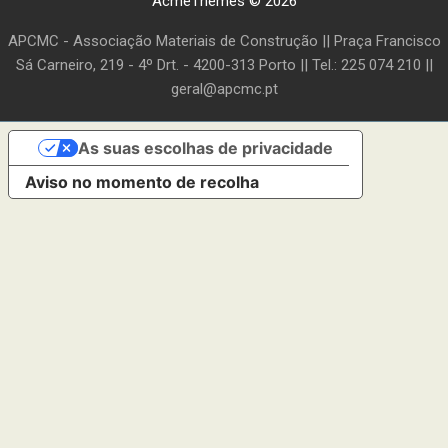
AcmeThemes © 2026
APCMC - Associação Materiais de Construção || Praça Francisco
Sá Carneiro, 219 - 4º Drt. - 4200-313 Porto || Tel.: 225 074 210 ||
geral@apcmc.pt
As suas escolhas de privacidade
Aviso no momento de recolha