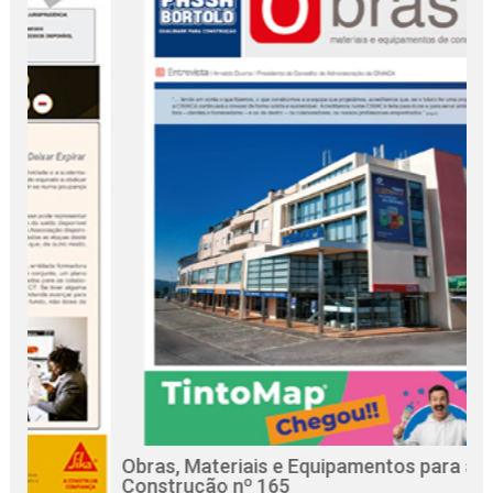
Obras, Materiais e Equipamentos para a
Re
Construção nº 165
Ci