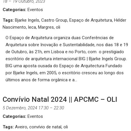
18
–
19 Outubro, 2023
Categorias:
Eventos
Tags:
Bjarke Ingels
,
Castro Group
,
Espaço de Arquitetura
,
Hélder
Nascimento
,
leca
,
Margres
,
oli
O Espaço de Arquitetura organiza duas Conferências de
Arquitetura sobre Inovação e Sustentabilidade, nos dias 18 e 19
de Outubro, às 21h, em Lisboa e no Porto, com o prestigiado
escritório de arquitetura internacional BIG | Bjarke Ingels Group.
BIG uma aposta ousada do Espaço de Arquitectura Fundado
por Bjarke Ingels, em 2005, o escritório cresceu ao longo dos
últimos anos de forma orgânica e a…
Convívio Natal 2024 || APCMC – OLI
5 Dezembro, 2024 17:30
–
22:30
Categorias:
Eventos
Tags:
Aveiro
,
convívio de natal
,
oli