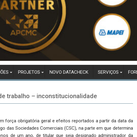
ÇÕES
PROJETOS
NOVO DATACHECK
SERVIÇOS
FO
e trabalho – inconstitucionalidade
om força obrigatória geral e efeitos reportados a partir da data da
digo das Sociedades Comerciais (CSC), na parte em que determina
enos de um ano, de titular que seja designado administrador da