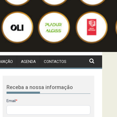
RMAÇÃO
AGENDA
CONTACTOS
Receba a nossa informação
Newsletter
Email
*