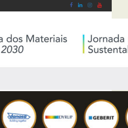
 Lobby - Lei n.º 5-A/2026, de 28 de Janeiro
Diploma de transposição da Diretiva “Transpa