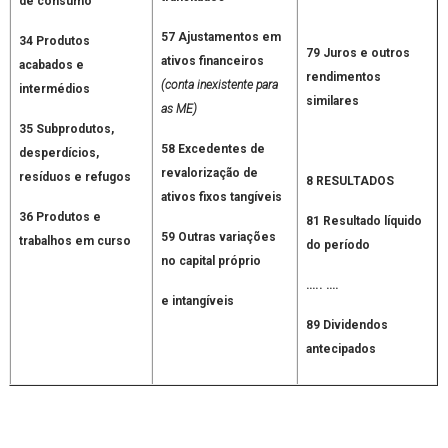
de consumo
57 Ajustamentos em
34 Produtos
79 Juros e outros
ativos financeiros
acabados e
rendimentos
(conta inexistente para
intermédios
similares
as ME)
35 Subprodutos,
58 Excedentes de
desperdícios,
revalorização de
resíduos e refugos
8 RESULTADOS
ativos fixos tangíveis
36 Produtos e
81 Resultado líquido
59 Outras variações
trabalhos em curso
do período
no capital próprio
….. ….
e intangíveis
89 Dividendos
antecipados