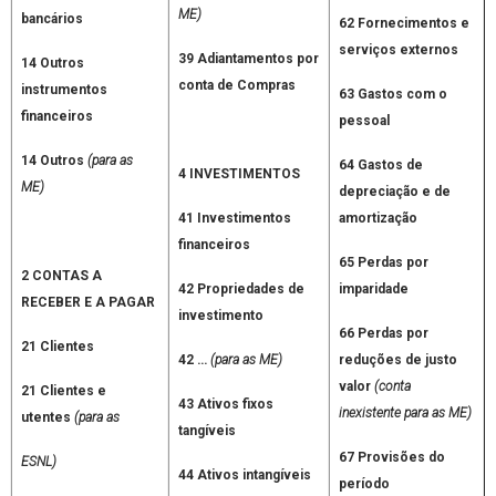
ME)
bancários
62 Fornecimentos e
serviços externos
39 Adiantamentos por
14 Outros
conta de Compras
instrumentos
63 Gastos com o
financeiros
pessoal
14 Outros
(para as
64 Gastos de
4 INVESTIMENTOS
ME)
depreciação e de
41 Investimentos
amortização
financeiros
65 Perdas por
2 CONTAS A
42 Propriedades de
imparidade
RECEBER E A PAGAR
investimento
66 Perdas por
21 Clientes
42 …
(para as ME)
reduções de justo
valor
(conta
21 Clientes e
43 Ativos fixos
inexistente para as ME)
utentes
(para as
tangíveis
67 Provisões do
ESNL)
44 Ativos intangíveis
período