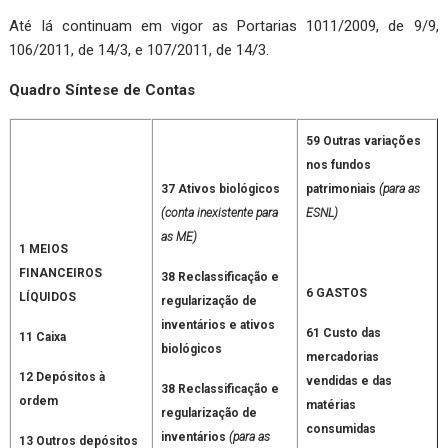
Até lá continuam em vigor as Portarias 1011/2009, de 9/9,
106/2011, de 14/3, e 107/2011, de 14/3.
Quadro Síntese de Contas
59 Outras variações
nos fundos
37 Ativos biológicos
patrimoniais
(para as
(conta inexistente para
ESNL)
as ME)
1 MEIOS
FINANCEIROS
38 Reclassificação e
6 GASTOS
LÍQUIDOS
regularização de
inventários e ativos
61 Custo das
11 Caixa
biológicos
mercadorias
12 Depósitos à
vendidas e das
38 Reclassificação e
ordem
matérias
regularização de
consumidas
inventários
(para as
13 Outros depósitos