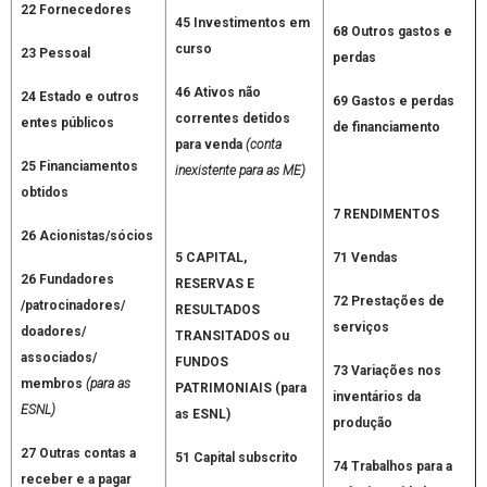
22 Fornecedores
45 Investimentos em
68 Outros gastos e
curso
23 Pessoal
perdas
46 Ativos não
24 Estado e outros
69 Gastos e perdas
correntes detidos
entes públicos
de financiamento
para venda
(conta
25 Financiamentos
inexistente para as ME)
obtidos
7 RENDIMENTOS
26 Acionistas/sócios
5 CAPITAL,
71 Vendas
26 Fundadores
RESERVAS E
72 Prestações de
/patrocinadores/
RESULTADOS
serviços
doadores/
TRANSITADOS ou
associados/
FUNDOS
73 Variações nos
membros
(para as
PATRIMONIAIS (para
inventários da
ESNL)
as ESNL)
produção
27 Outras contas a
51 Capital subscrito
74 Trabalhos para a
receber e a pagar