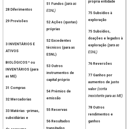
própria entidade
51 Fundos
(para as
28 Diferimentos
ESNL)
75 Subsídios à
exploração
29 Provisões
52 Ações (quotas)
próprias
75 Subsídios,
doações e legados à
52 Excedentes
3 INVENTÁRIOS E
exploração
(para as
técnicos (para as
ATIVOS
ESNL)
ESNL)
BIOLÓGICOS * ou
76 Reversões
53 Outros
INVENTÁRIOS (para
instrumentos de
77 Ganhos por
as ME)
capital próprio
aumentos de justo
31 Compras
valor
(conta
54 Prémios de
inexistente para as ME)
emissão
32 Mercadorias
78 Outros
55 Reservas
33 Matérias -primas,
rendimentos e
subsidiárias e
56 Resultados
ganhos
transitados