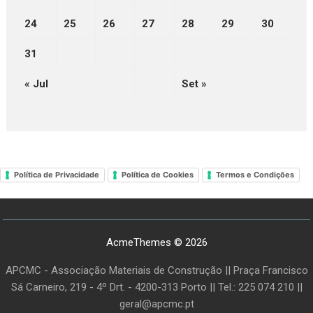
24
25
26
27
28
29
30
31
« Jul
Set »
Política de Privacidade
Política de Cookies
Termos e Condições
AcmeThemes © 2026
APCMC - Associação Materiais de Construção || Praça Francisco
Sá Carneiro, 219 - 4º Drt. - 4200-313 Porto || Tel.: 225 074 210 ||
geral@apcmc.pt