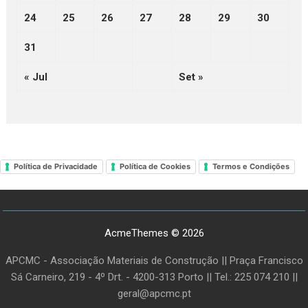
24
25
26
27
28
29
30
31
« Jul
Set »
Política de Privacidade
Política de Cookies
Termos e Condições
AcmeThemes © 2026
APCMC - Associação Materiais de Construção || Praça Francisco
Sá Carneiro, 219 - 4º Drt. - 4200-313 Porto || Tel.: 225 074 210 ||
geral@apcmc.pt