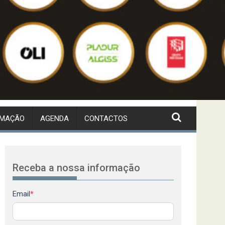
RMAÇÃO
AGENDA
CONTACTOS
Receba a nossa informação
Newsletter
Email
*