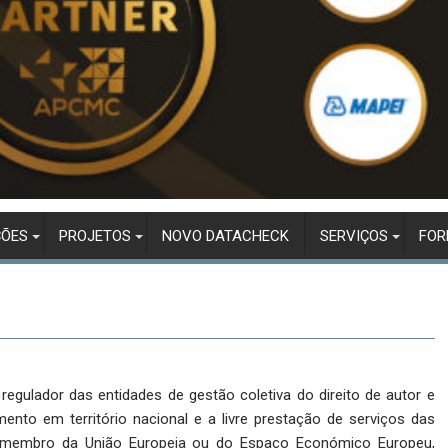
ÇÕES
PROJETOS
NOVO DATACHECK
SERVIÇOS
FO
regulador das entidades de gestão coletiva do direito de autor e
mento em território nacional e a livre prestação de serviços das
o membro da União Europeia ou do Espaço Económico Europeu,