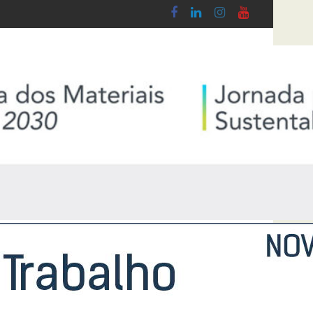
do Lobby - Lei n.º 5-A/2026, de 28 de Janeiro
Diploma de transposição da Diretiva “Trans