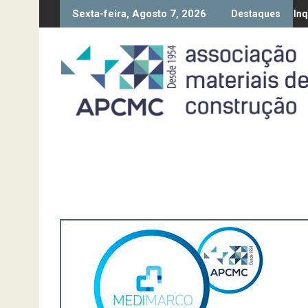
Skip
Sexta-feira, Agosto 7, 2026
ão da Diretiva “Transparência Salarial” – Pedido de contributos at
Síntese Inquérito de Conjunt
Destaques
to
content