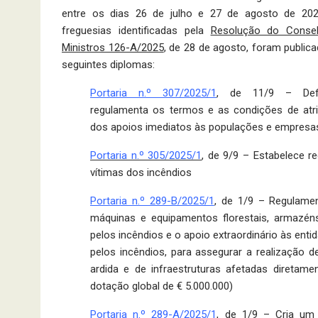
entre os dias 26 de julho e 27 de agosto de 202
freguesias identificadas pela
Resolução do Conse
Ministros 126-A/2025
, de 28 de agosto, foram public
seguintes diplomas:
Portaria n.º 307/2025/1
, de 11/9 – Def
regulamenta os termos e as condições de atr
dos apoios imediatos às populações e empresas
Portaria n.º 305/2025/1
, de 9/9 – Estabelece r
vítimas dos incêndios
Portaria n.º 289-B/2025/1
, de 1/9 – Regulamen
máquinas e equipamentos florestais, armazéns
pelos incêndios e o apoio extraordinário às en
pelos incêndios, para assegurar a realização 
ardida e de infraestruturas afetadas diret
dotação global de € 5.000.000)
Portaria n.º 289-A/2025/1
, de 1/9 – Cria um a