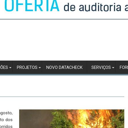
ÇÕES
PROJETOS
NOVO DATACHECK
SERVIÇOS
FO
agosto,
to dos
orridos