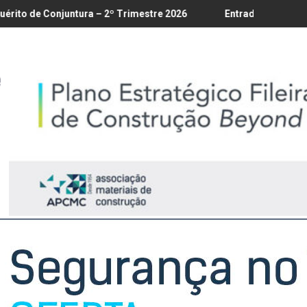
é 18/8
ura – 2º Trimestre 2026
Entrada em vigor da regulamentação 