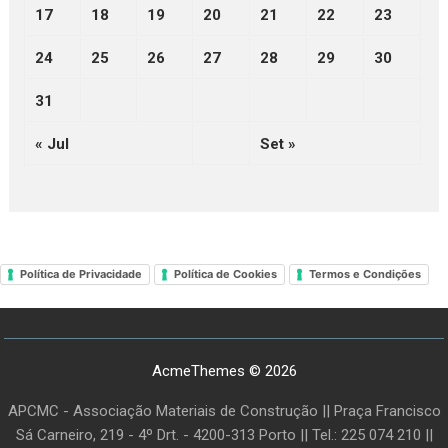
17
18
19
20
21
22
23
24
25
26
27
28
29
30
31
« Jul
Set »
Política de Privacidade
Política de Cookies
Termos e Condições
AcmeThemes © 2026
APCMC - Associação Materiais de Construção || Praça Francisco
Sá Carneiro, 219 - 4º Drt. - 4200-313 Porto || Tel.: 225 074 210 ||