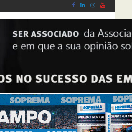
 Cerâmica, Banho & Cozinha 2026
Síntese Inquérito de Conjuntura – 2º Trime