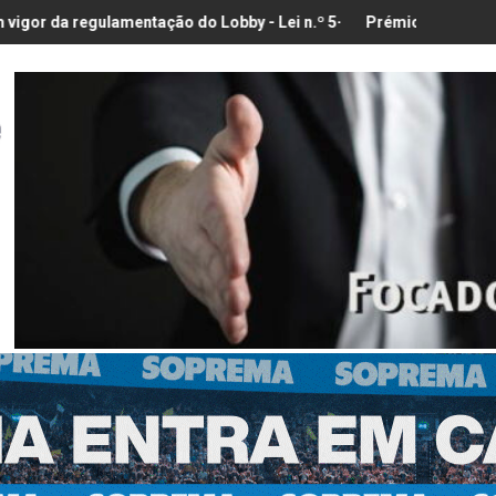
ntação do Lobby - Lei n.º 5-A/2026, de 28 de Janeiro
Prémio para a Melhor Exposição de