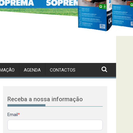
RMAÇÃO
AGENDA
CONTACTOS
Receba a nossa informação
Newsletter
Email
*