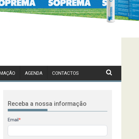
RMAÇÃO
AGENDA
CONTACTOS
Receba a nossa informação
Newsletter
Email
*