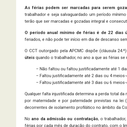
As férias podem ser marcadas para serem goza
trabalhador e seja salvaguardado um período mínimo
terão que ser marcadas e gozadas integral e consecu
O período anual mínimo de férias é de 22 dias ú
feriados, e não pode ter início em dia de descanso se
O CCT outorgado pela APCMC dispõe (cláusula 24.ª
úteis
quando o trabalhador, no ano a que as férias se 
– Não faltou ou faltou justificadamente até 1 di
– Faltou justificadamente até 2 dias ou 4 meios-
– Faltou justificadamente até 3 dias ou 6 meios-d
Qualquer falta injustificada determina a perda total 
por maternidade e por paternidade previstas na lei 
decorrentes de isolamento profilático no âmbito da Co
No
ano da admissão ou contratação
, o trabalhador
férias por cada mês de duração do contrato, com o lim