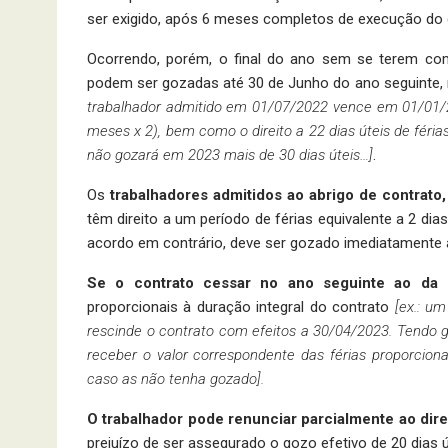
ser exigido, após 6 meses completos de execução do 
Ocorrendo, porém, o final do ano sem se terem com
podem ser gozadas até 30 de Junho do ano seguinte, m
trabalhador admitido em 01/07/2022 vence em 01/01/202
meses x 2), bem como o direito a 22 dias úteis de fér
não gozará em 2023 mais de 30 dias úteis…]
.
Os
trabalhadores admitidos ao abrigo de contrato
têm direito a um período de férias equivalente a 2 di
acordo em contrário, deve ser gozado imediatamente 
Se o contrato cessar no ano seguinte ao da 
proporcionais à duração integral do contrato
[ex.: u
rescinde o contrato com efeitos a 30/04/2023. Tendo g
receber o valor correspondente das férias proporciona
caso as não tenha gozado].
O trabalhador pode renunciar parcialmente ao direi
prejuízo de ser assegurado o gozo efetivo de 20 dias