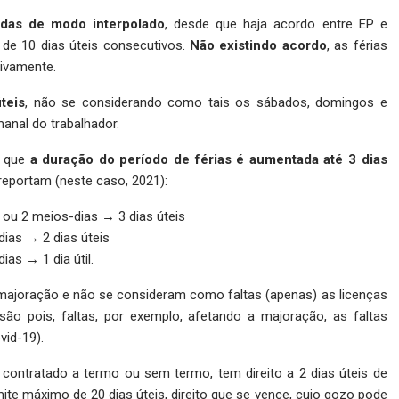
das de modo interpolado
, desde que haja acordo entre EP e
 de 10 dias úteis consecutivos.
Não existindo acordo
, as férias
tivamente.
teis
, não se considerando como tais os sábados, domingos e
manal do trabalhador.
) que
a
duração do período de férias é aumentada
até 3 dias
reportam (neste caso, 2021):
a ou 2 meios-dias → 3 dias úteis
dias → 2 dias úteis
ias → 1 dia útil.
da majoração e não se consideram como faltas (apenas) as licenças
(são pois, faltas, por exemplo, afetando a majoração, as faltas
vid-19).
, contratado a termo ou sem termo, tem direito a 2 dias úteis de
ite máximo de 20 dias úteis, direito que se vence, cujo gozo pode