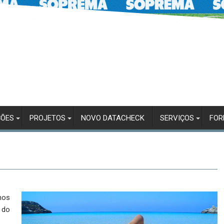
ÇÕES
PROJETOS
NOVO DATACHECK
SERVIÇOS
FO
nos
 do