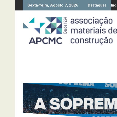
Skip
Sexta-feira, Agosto 7, 2026
 da Diretiva “Transparência Salarial” – Pedido de contributos até 
Síntese Inquérito de Conjuntu
Destaques
to
content