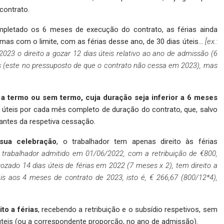
contrato.
pletado os 6 meses de execução do contrato, as férias ainda
as com o limite, com as férias desse ano, de 30 dias úteis…
[ex.:
3 o direito a gozar 12 dias úteis relativo ao ano de admissão (6
ias (este no pressuposto de que o contrato não cessa em 2023), mas
, a termo ou sem termo, cuja duração seja inferior a 6 meses
as úteis por cada mês completo de duração do contrato, que, salvo
antes da respetiva cessação.
sua celebração
, o trabalhador tem apenas direito às férias
m trabalhador admitido em 01/06/2022, com a retribuição de €800,
ozado 14 dias úteis de férias em 2022 (7 meses x 2), tem direito a
is aos 4 meses de contrato de 2023, isto é, € 266,67 (800/12*4),
to a férias
, recebendo a retribuição e o subsídio respetivos, sem
 úteis (ou a correspondente proporção, no ano de admissão).