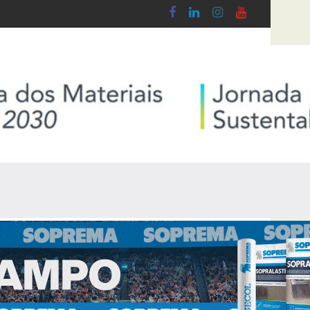
o Lobby - Lei n.º 5-A/2026, de 28 de Janeiro
Diploma de transposição da Diretiva “Transp