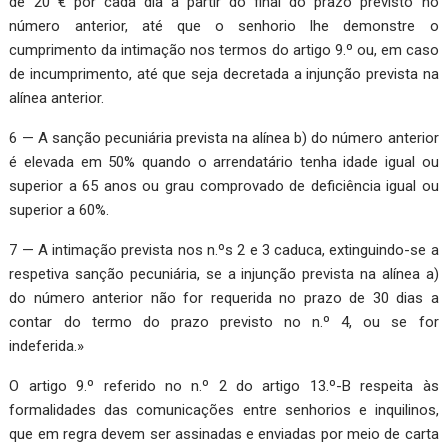
de 20 € por cada dia a partir do final do prazo previsto no
número anterior, até que o senhorio lhe demonstre o
cumprimento da intimação nos termos do artigo 9.º ou, em caso
de incumprimento, até que seja decretada a injunção prevista na
alínea anterior.
6 — A sanção pecuniária prevista na alínea b) do número anterior
é elevada em 50% quando o arrendatário tenha idade igual ou
superior a 65 anos ou grau comprovado de deficiência igual ou
superior a 60%.
7 — A intimação prevista nos n.ºs 2 e 3 caduca, extinguindo-se a
respetiva sanção pecuniária, se a injunção prevista na alínea a)
do número anterior não for requerida no prazo de 30 dias a
contar do termo do prazo previsto no n.º 4, ou se for
indeferida.»
O artigo 9.º referido no n.º 2 do artigo 13.º-B respeita às
formalidades das comunicações entre senhorios e inquilinos,
que em regra devem ser assinadas e enviadas por meio de carta