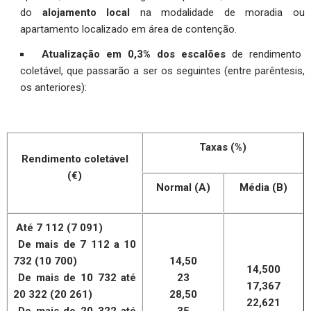
do
alojamento local
na modalidade de moradia ou
apartamento localizado em área de contenção.
Atualização em 0,3% dos escalões
de rendimento
coletável, que passarão a ser os seguintes (entre parêntesis,
os anteriores):
Taxas (%)
Rendimento coletável
(€)
Normal (A)
Média (B)
Até 7 112 (7 091)
De mais de 7 112 a 10
732 (10 700)
14,50
14,500
De mais de 10 732 até
23
17,367
20 322 (20 261)
28,50
22,621
De mais de 20 322 até
35