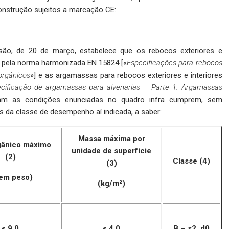
nstrução sujeitos a marcação CE:
o, de 20 de março, estabelece que os rebocos exteriores e
s pela norma harmonizada EN 15824 [«
Especificações para rebocos
orgânicos
»] e as argamassas para rebocos exteriores e interiores
cificação de argamassas para alvenarias – Parte 1: Argamassas
am as condições enunciadas no quadro infra cumprem, sem
 da classe de desempenho aí indicada, a saber:
Massa máxima por
gânico máximo
unidade de superfície
(2)
Classe (4)
(3)
em peso)
(kg/m²)
≤ 9,0
≤ 4,0
B – s2, d0