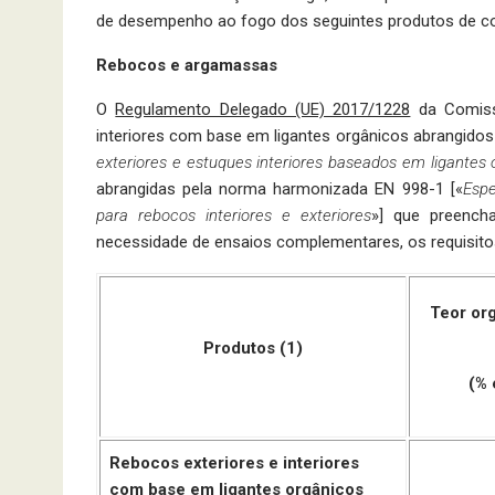
de desempenho ao fogo dos seguintes produtos de co
Rebocos e argamassas
O
Regulamento Delegado (UE) 2017/1228
da Comissã
interiores com base em ligantes orgânicos abrangido
exteriores e estuques interiores baseados em ligantes 
abrangidas pela norma harmonizada EN 998-1 [«
Espe
para rebocos interiores e exteriores
»] que preench
necessidade de ensaios complementares, os requisitos
Teor or
Produtos (1)
(% 
Rebocos exteriores e interiores
com base em ligantes orgânicos