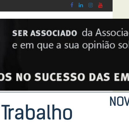
 do Lobby - Lei n.º 5-A/2026, de 28 de Janeiro
Diploma de transposição da Diretiva “Tran