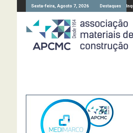
Skip
Sexta-feira, Agosto 7, 2026
ção da Diretiva “Transparência Salarial” – Pedido de contributos a
Síntese Inquérito de Conjun
Destaques
to
content