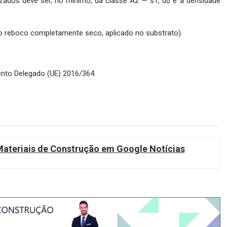
izados deve ser, no mínimo, da classe A2 — s1, d0 e a densidade
ao reboco completamente seco, aplicado no substrato).
ento Delegado (UE) 2016/364.
teriais de Construção em Google Notícias