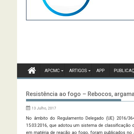
APCMC
ARTIGOS
APP
PUBLICA
Resistência ao fogo – Rebocos, argam
13 Julho, 2017
No âmbito do Regulamento Delegado (UE) 2016/364
15.03.2016, que adotou um sistema de classificação
em matéria de reação ao fogo, foram publicados no 