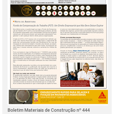
O
C
Boletim Materiais de Construção nº 444