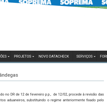
ÇÕES
PROJETOS
NOVO DATACHECK
SERVIÇOS
FO
fândegas
ado no DR de 12 de fevereiro p.p., de 12/02, procede à revisão das
tos aduaneiros, substituindo o regime anteriormente fixado pelo