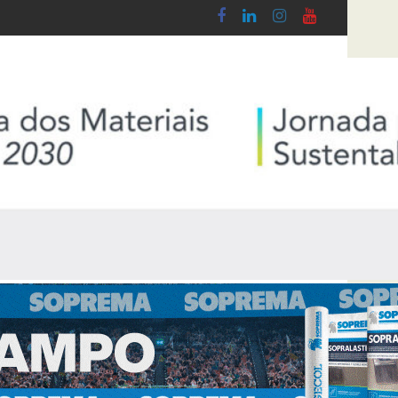
obby - Lei n.º 5-A/2026, de 28 de Janeiro
Diploma de transposição da Diretiva “Transparê