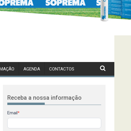
RMAÇÃO
AGENDA
CONTACTOS
Receba a nossa informação
Newsletter
Email
*