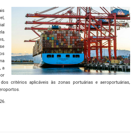
is
el,
ial
ela
os,
 se
dos
ma
, a
por
os critérios aplicáveis às zonas portuárias e aeroportuárias,
eroportos.
26.