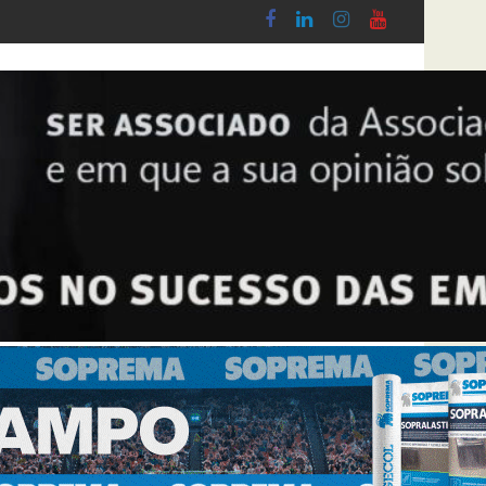
Lobby - Lei n.º 5-A/2026, de 28 de Janeiro
Diploma de transposição da Diretiva “Transpar