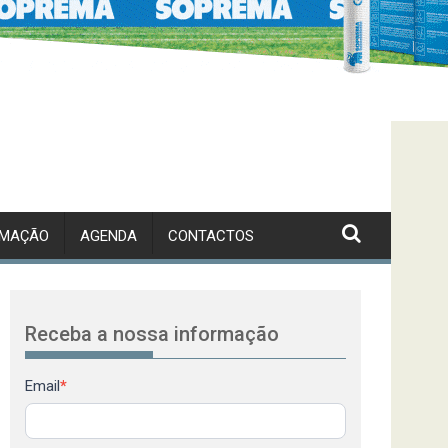
RMAÇÃO
AGENDA
CONTACTOS
Receba a nossa informação
Newsletter
Email
*