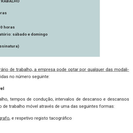
 TRABALHO
oras
00 horas
tório: sábado e domingo
assinatura)
rário de trabalho, a empresa pode optar por qualquer das modali­
eridas no número seguinte:
el
balho, tempos de condução, intervalos de descanso e descansos
io de trabalho móvel através de uma das seguintes formas:
grafo
, e respetivo registo tacográfico