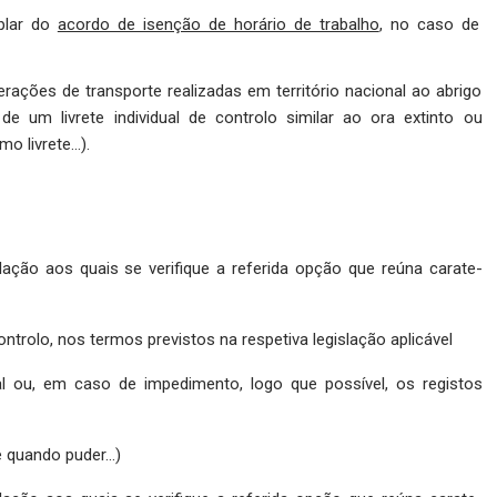
mplar do
acordo de isenção de horário de trabalho
, no caso de
ações de transporte realizadas em território nacional ao abrigo
e um livrete individual de controlo si­milar ao ora extinto ou
o livrete…).
ação aos quais se verifique a referida opção que reúna carate­
n­trolo, nos termos previstos na respetiva legislação aplicá­vel
 ou, em caso de impedimento, logo que possível, os registos
e quando puder…)