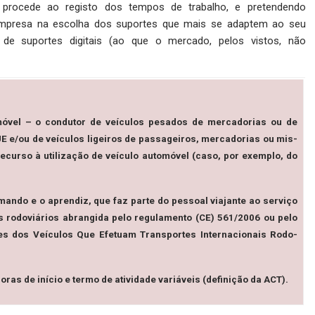
e procede ao registo dos tempos de trabalho, e pretendendo
/empresa na escolha dos suportes que mais se adaptem ao seu
e suportes digitais (ao que o mercado, pelos vistos, não
omóvel –
o condutor de veículos pesados de mercadorias ou de
 e/ou de veículos ligeiros de passageiros, mercadorias ou mis­
ecurso à utilização de veículo automóvel (caso, por exemplo, do
­mando e o aprendiz, que faz parte do pessoal viajante ao ser­viço
s rodoviários abrangida pelo regulamento (CE) 561/2006 ou pelo
es dos Veículos Que Efetuam Transportes Internacionais Rodo­
ras de início e termo de atividade variáveis (definição da ACT).