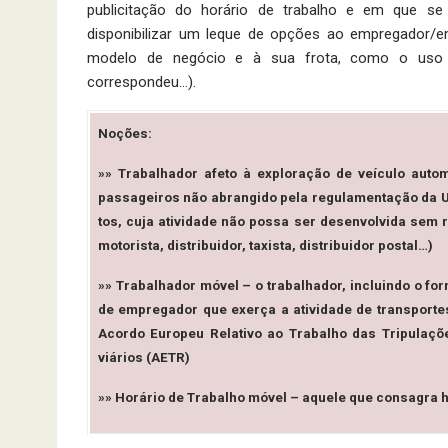
publicitação do horá­rio de trabalho e em que s
disponibilizar um leque de opções ao em­pregador
modelo de negócio e à sua frota, como o uso d
correspondeu…).
Noções:
»» Trabalhador afeto à exploração de veículo aut
passageiros não abrangido pela regulamentação da UE
tos, cuja atividade não possa ser desenvolvida sem r
mo­torista, distribuidor, taxista, distribuidor postal…)
»» Trabalhador móvel
– o trabalhador, incluindo o for
de empregador que exerça a atividade de transporte
Acordo Europeu Relativo ao Trabalho das Tripulaçõ
viários (AETR)
»» Horário de Trabalho móvel
– aquele que consagra ho