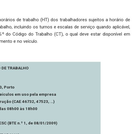
o
orários de trabalho (HT) dos trabalhadores sujeitos a horário de
abalho, in­cluindo os turnos e escalas de serviço quando aplicável,
.º do Có­digo do Trabalho (CT), o qual deve estar disponível em
mento e no veículo.
 DE TRABALHO
0, Porto
 veículos em uso pela empresa
trução (CAE 46732, 47523, …)
, das 08h00 às 18h00
ESC (BTE n.º 1, de 08/01/2009)