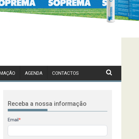
RMAÇÃO
AGENDA
CONTACTOS
Receba a nossa informação
Newsletter
Email
*