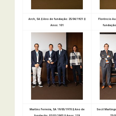
Arch, SA || Ano de fundação: 25/04/1921 ||
Florêncio Au
Anos: 101
fundação:
Martins Ferreira, SA 19/05/1970 || Ano de
Secil Marting
fundação: 02/01/1903 || Anos: 119
23/0