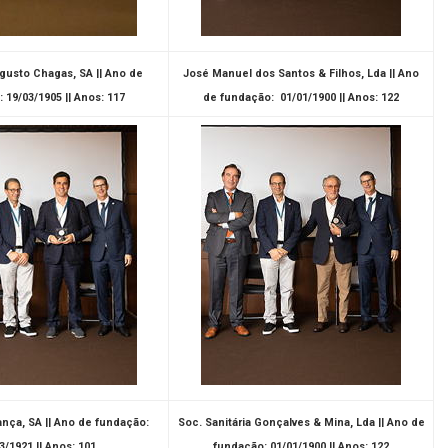
gusto Chagas, SA || Ano de
José Manuel dos Santos & Filhos, Lda || Ano
 19/03/1905 || Anos: 117
de fundação: 01/01/1900 || Anos: 122
ança, SA || Ano de fundação:
Soc. Sanitária Gonçalves & Mina, Lda || Ano de
3/1921 || Anos: 101
fundação: 01/01/1900 || Anos: 122