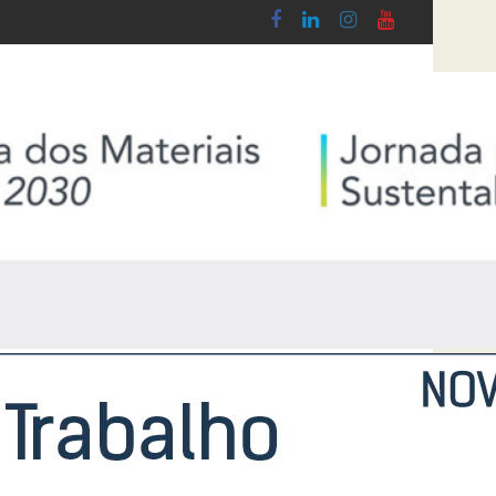
by - Lei n.º 5-A/2026, de 28 de Janeiro
Diploma de transposição da Diretiva “Transparênc