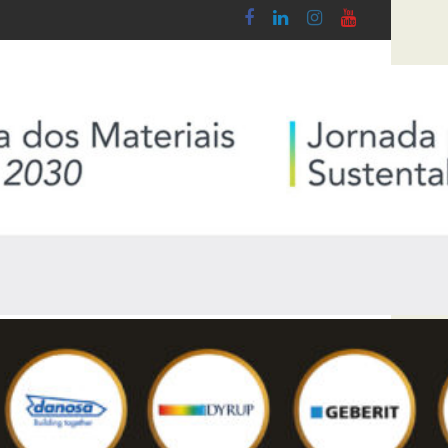
 Lobby - Lei n.º 5-A/2026, de 28 de Janeiro
Diploma de transposição da Diretiva “Transpa