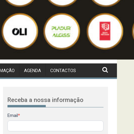
RMAÇÃO
AGENDA
CONTACTOS
Receba a nossa informação
Newsletter
Email
*