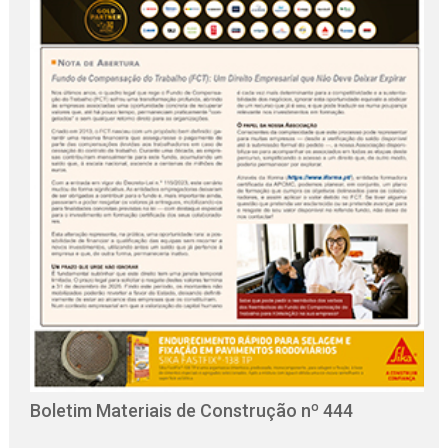
O
C
Boletim Materiais de Construção nº 444