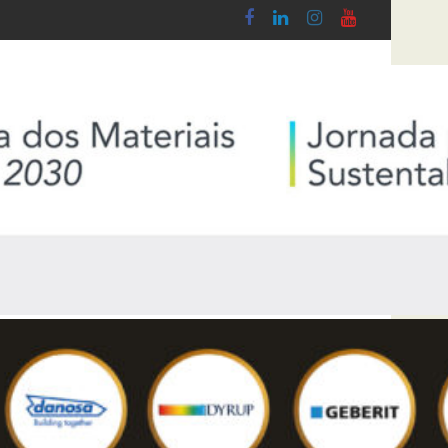
do Lobby - Lei n.º 5-A/2026, de 28 de Janeiro
Diploma de transposição da Diretiva “Trans