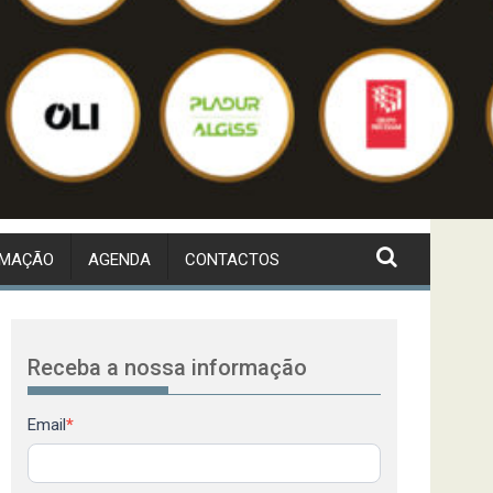
RMAÇÃO
AGENDA
CONTACTOS
Receba a nossa informação
Newsletter
Email
*