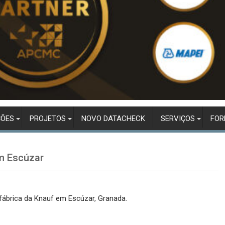
ÇÕES
PROJETOS
NOVO DATACHECK
SERVIÇOS
FO
em Escúzar
 fábrica da Knauf em Escúzar, Granada.