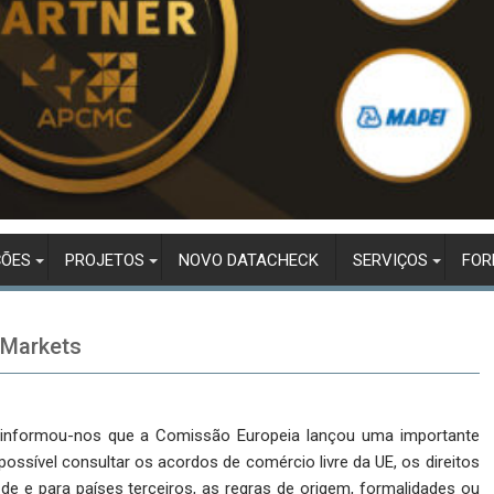
ÇÕES
PROJETOS
NOVO DATACHECK
SERVIÇOS
FO
2Markets
 informou-nos que a Comissão Europeia lançou uma importante
ssível consultar os acordos de comércio livre da UE, os direitos
de e para países terceiros, as regras de origem, formalidades ou