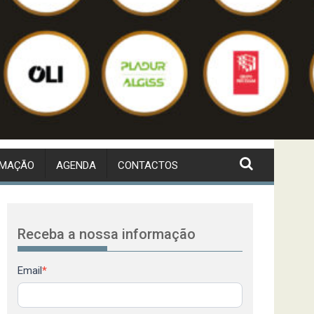
RMAÇÃO
AGENDA
CONTACTOS
Receba a nossa informação
Newsletter
Email
*