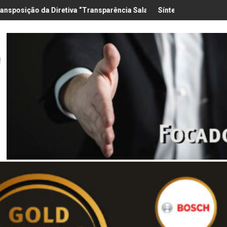
a “Transparência Salarial” – Pedido de contributos até 18/8
Síntese Inquérito de Conjuntura – 2º Tri