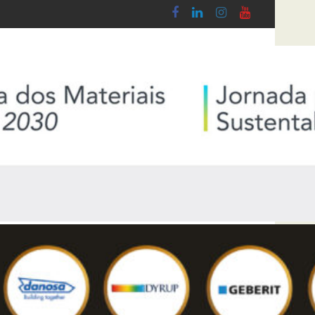
o Lobby - Lei n.º 5-A/2026, de 28 de Janeiro
Diploma de transposição da Diretiva “Transp