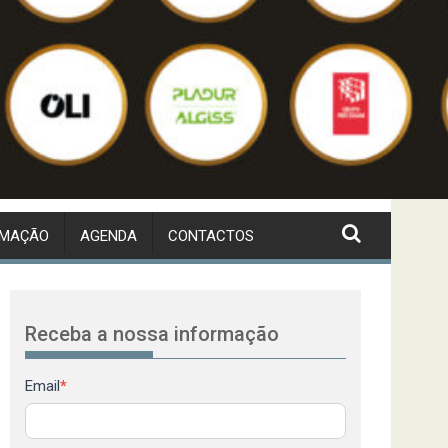
RMAÇÃO
AGENDA
CONTACTOS
Receba a nossa informação
Newsletter
Email
*