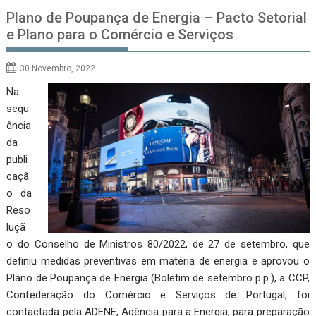
Plano de Poupança de Energia – Pacto Setorial
e Plano para o Comércio e Serviços
30 Novembro, 2022
Na
sequ
ência
da
publi
caçã
o da
Reso
luçã
o do Conselho de Ministros 80/2022, de 27 de setembro, que
definiu medidas preventivas em matéria de energia e aprovou o
Plano de Poupança de Energia (Boletim de setembro p.p.), a CCP,
Confederação do Comércio e Serviços de Portugal, foi
contactada pela ADENE, Agência para a Energia, para preparação