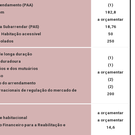
rendamento (PAA)
(1)
em
182,8
a orçamentar
a Subarrendar (PAS)
18,76
– Habitação acessível
50
rolados
250
de longa duração
(1)
o duradoura
(1)
ios e dos mutuários
a orçamentar
ão
(2)
ão do arrendamento
(2)
ernacionais de regulação do mercado de
200
a orçamentar
e habitacional
a orçamentar
o Financeiro para a Reabilitação e
14,6