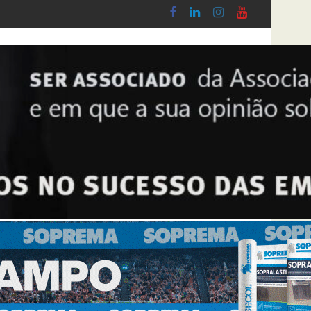
obby - Lei n.º 5-A/2026, de 28 de Janeiro
Diploma de transposição da Diretiva “Transparê