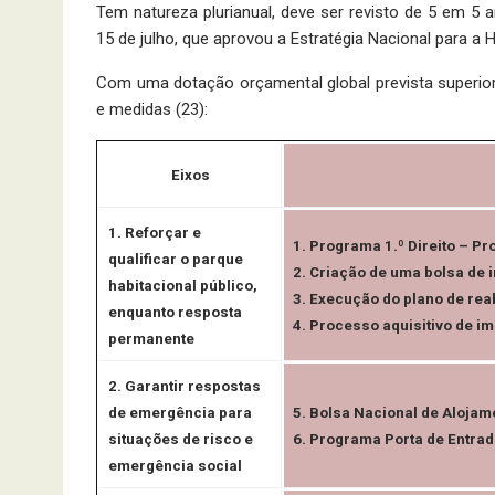
Tem natureza plurianual, deve ser revisto de 5 em 5
15 de julho, que aprovou a Estratégia Nacional para a
Com uma dotação orçamental global prevista superior
e medidas (23):
Eixos
1. Reforçar e
1. Programa 1.º Direito – P
qualificar o parque
2. Criação de uma bolsa de 
habitacional público,
3. Execução do plano de rea
enquanto resposta
4. Processo aquisitivo de i
permanente
2. Garantir respostas
de emergência para
5. Bolsa Nacional de Aloja
situações de risco e
6. Programa Porta de Entra
emergência social