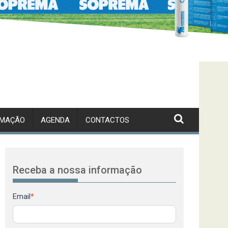
RMAÇÃO
AGENDA
CONTACTOS
Receba a nossa informação
Newsletter
Email
*