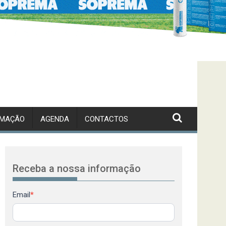
RMAÇÃO
AGENDA
CONTACTOS
Receba a nossa informação
Newsletter
Email
*