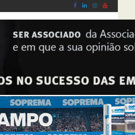
 Cerâmica, Banho & Cozinha 2026
Síntese Inquérito de Conjuntura – 2º Trime