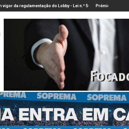
ntação do Lobby - Lei n.º 5-A/2026, de 28 de Janeiro
Prémio para a Melhor Exposição de