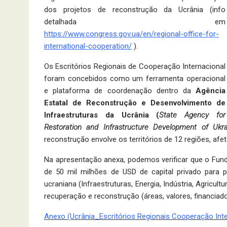
dos projetos de reconstrução da Ucrânia (info
detalhada em
https://www.congress.gov.ua/en/regional-office-for-
international-cooperation/
).
Os Escritórios Regionais de Cooperação Internacional
foram concebidos como um ferramenta operacional
e plataforma de coordenação dentro da
Agência
Estatal de Reconstrução e Desenvolvimento de
Infraestruturas da Ucrânia (
State Agency for
Restoration and Infrastructure Development of Ukra
reconstrução envolve os territórios de 12 regiões, af
Na apresentação anexa, podemos verificar que o Fund
de 50 mil milhões de USD de capital privado para 
ucraniana (Infraestruturas, Energia, Indústria, Agric
recuperação e reconstrução (áreas, valores, financiador
Anexo (Ucrânia_Escritórios Regionais Cooperação Inte