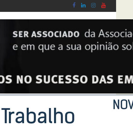
obby - Lei n.º 5-A/2026, de 28 de Janeiro
Diploma de transposição da Diretiva “Transparê