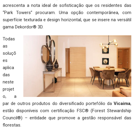
acrescenta a nota ideal de sofisticação que os residentes das
“Park Towers” procuram. Uma opção contemporânea, com
superfície texturada e design horizontal, que se insere na versátil
gama Dekordor® 3D.
Todas
as
soluçõ
es
aplica
das
neste
projet
o, a
par de outros produtos do diversificado portefólio da
Vicaima
,
estão disponíveis com certificação FSC® (Forest Stewardship
Council®) – entidade que promove a gestão responsável das
florestas.