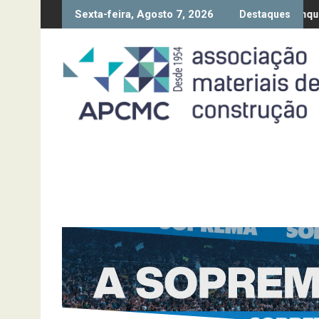
Skip
Sexta-feira, Agosto 7, 2026
da Diretiva “Transparência Salarial” – Pedido de contributos até 1
Síntese Inquérito de Conjuntura
Destaques
to
content