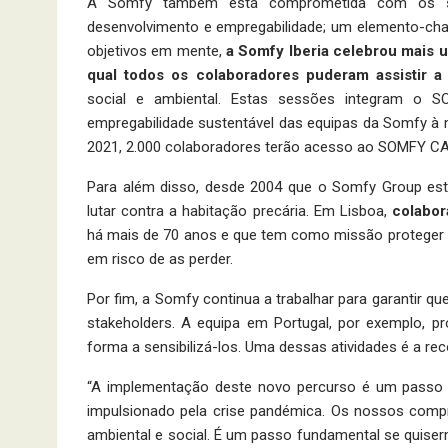
A Somfy também está comprometida com os seu
desenvolvimento e empregabilidade; um elemento-cha
objetivos em mente,
a Somfy Iberia celebrou mais 
qual todos os colaboradores puderam assistir 
social e ambiental. Estas sessões integram o
empregabilidade sustentável das equipas da Somfy à 
2021, 2.000 colaboradores terão acesso ao SOMFY C
Para além disso, desde 2004 que o Somfy Group est
lutar contra a habitação precária. Em Lisboa,
colabor
há mais de 70 anos e que tem como missão proteger a
em risco de as perder.
Por fim, a Somfy continua a trabalhar para garantir 
stakeholders. A equipa em Portugal, por exemplo, 
forma a sensibilizá-los. Uma dessas atividades é a rec
“A implementação deste novo percurso é um passo f
impulsionado pela crise pandémica. Os nossos comp
ambiental e social. É um passo fundamental se quiserm