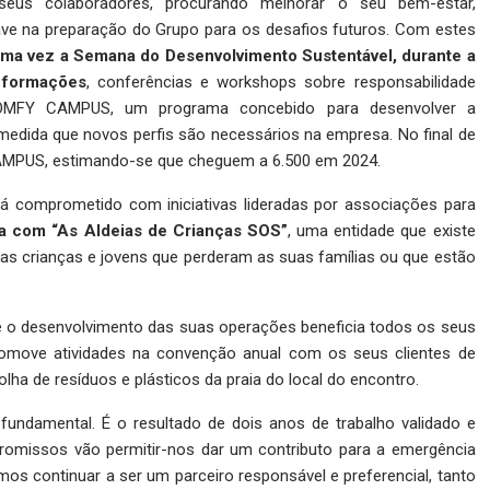
s colaboradores, procurando melhorar o seu bem-estar,
ve na preparação do Grupo para os desafios futuros. Com estes
uma vez a Semana do Desenvolvimento Sustentável, durante a
a formações
, conferências e workshops sobre responsabilidade
 SOMFY CAMPUS, um programa concebido para desenvolver a
medida que novos perfis são necessários na empresa. No final de
AMPUS, estimando-se que cheguem a 6.500 em 2024.
á comprometido com iniciativas lideradas por associações para
a com “As Aldeias de Crianças SOS”
, uma entidade que existe
s crianças e jovens que perderam as suas famílias ou que estão
que o desenvolvimento das suas operações beneficia todos os seus
promove atividades na convenção anual com os seus clientes de
olha de resíduos e plásticos da praia do local do encontro.
undamental. É o resultado de dois anos de trabalho validado e
romissos vão permitir-nos dar um contributo para a emergência
os continuar a ser um parceiro responsável e preferencial, tanto