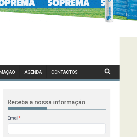
RMAÇÃO
AGENDA
CONTACTOS
Receba a nossa informação
Newsletter
Email
*