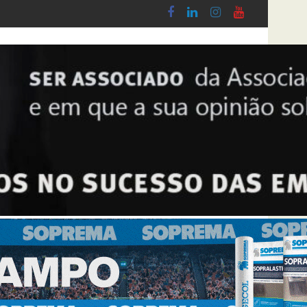
Lobby - Lei n.º 5-A/2026, de 28 de Janeiro
Diploma de transposição da Diretiva “Transpar