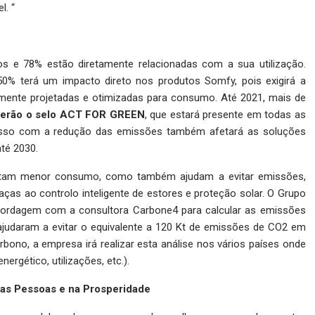
. “
e 78% estão diretamente relacionadas com a sua utilização.
50% terá um impacto direto nos produtos Somfy, pois exigirá a
mente projetadas e otimizadas para consumo. Até 2021, mais de
 terão o selo ACT FOR GREEN
, que estará presente em todas as
misso com a redução das emissões também afetará as soluções
té 2030.
ntam menor consumo, como também ajudam a evitar emissões,
ças ao controlo inteligente de estores e proteção solar. O Grupo
abordagem com a consultora Carbone4 para calcular as emissões
ajudaram a evitar o equivalente a 120 Kt de emissões de CO2 em
ono, a empresa irá realizar esta análise nos vários países onde
ergético, utilizações, etc.).
nas Pessoas e na Prosperidade