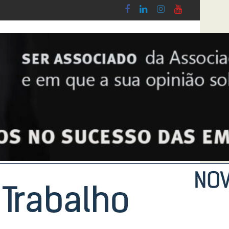
obby - Lei n.º 5-A/2026, de 28 de Janeiro
Diploma de transposição da Diretiva “Transparê