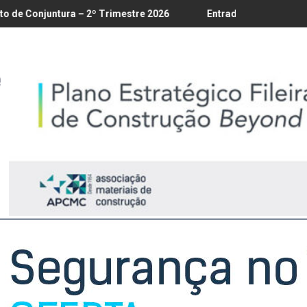
té 18/8
tura – 2º Trimestre 2026
Entrada em vigor da regulamentação