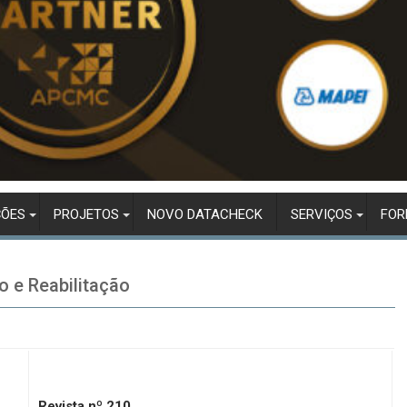
ÇÕES
PROJETOS
NOVO DATACHECK
SERVIÇOS
FO
o e Reabilitação
Revista nº 210