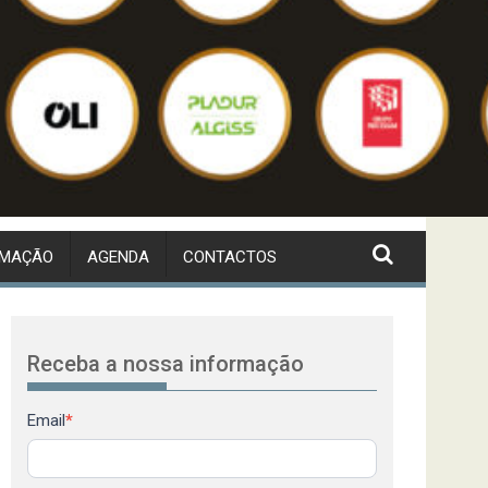
RMAÇÃO
AGENDA
CONTACTOS
Receba a nossa informação
Newsletter
Email
*