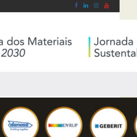
- Lei n.º 5-A/2026, de 28 de Janeiro
Diploma de transposição da Diretiva “Transparência 