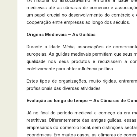
«A história do associativismo remonta à Idade Méd
medievais até as câmaras de comércio e associaçõ
um papel crucial no desenvolvimento do comércio e da
cooperação entre empresas ao longo dos séculos.
Origens Medievais – As Guildas
Durante a Idade Média, associações de comerciant
europeias. As guildas medievais permitiam que seus
qualidade nos seus produtos e reduzissem a conc
coletivamente para obter influência política.
Estes tipos de organizações, muito rígidas, entrar
profissionais das diversas atividades.
Evolução ao longo do tempo – As Câmaras de Co
Já no final do período medieval e começo da era m
restritivas. Diferentemente das antigas guildas, es
empresários do comércio local, sem distinções sectá
económicas. Em muitos casos, as câmaras de comérci