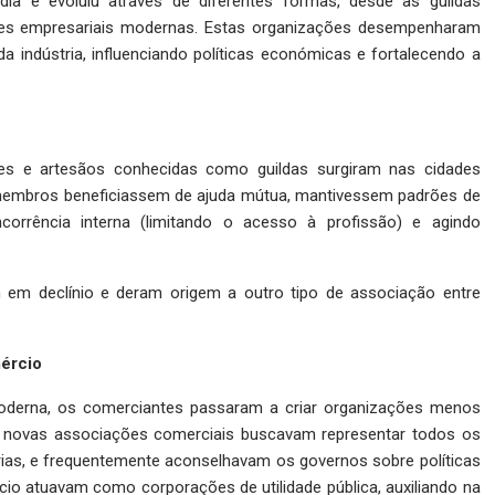
ia e evoluiu através de diferentes formas, desde as guildas
es empresariais modernas. Estas organizações desempenharam
 indústria, influenciando políticas económicas e fortalecendo a
es e artesãos conhecidas como guildas surgiram nas cidades
 membros beneficiassem de ajuda mútua, mantivessem padrões de
orrência interna (limitando o acesso à profissão) e agindo
am em declínio e deram origem a outro tipo de associação entre
mércio
oderna, os comerciantes passaram a criar organizações menos
sas novas associações comerciais buscavam representar todos os
rias, e frequentemente aconselhavam os governos sobre políticas
o atuavam como corporações de utilidade pública, auxiliando na