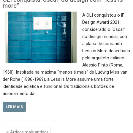
more”
A OLI conquistou o iF
Design Award 2021,
considerado o ‘Óscar’
do design mundial, com
a placa de comando
Less is More desenhada
pelo arquiteto italiano
Alessio Pinto (Roma,
1968). Inspirada na máxima “menos é mais” de Ludwig Mies van
der Rohe (1886-1969), a Less is More assume uma forte
identidade eclética e funcional. Os tradicionais botões de
acionamento da…
LER MAIS
Navegação
Artigos mais antigos