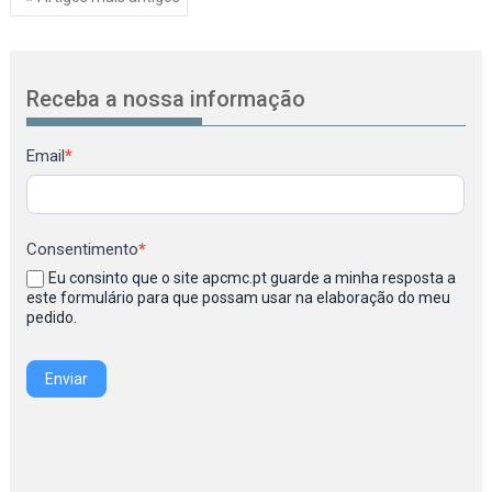
de
artigos
Receba a nossa informação
Newsletter
Email
*
Consentimento
*
Eu consinto que o site apcmc.pt guarde a minha resposta a
este formulário para que possam usar na elaboração do meu
pedido.
Enviar