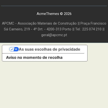
AcmeThemes © 2026
APCMC - Associação Materiais de Construção || Praça Francisco
Sá Carneiro, 219 - 4º Drt. - 4200-313 Porto || Tel.: 225 074 210 ||
geral@apcmc.pt
As suas escolhas de privacidade
Aviso no momento de recolha