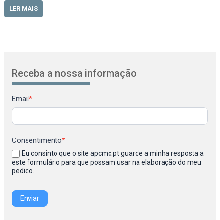
LER MAIS
Receba a nossa informação
Newsletter
Email
*
Consentimento
*
Eu consinto que o site apcmc.pt guarde a minha resposta a
este formulário para que possam usar na elaboração do meu
pedido.
Enviar