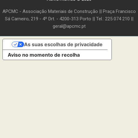
APCMC - Associação Materiais de Construção || Praça Francisco
Sá Carneiro, 219 - 4º Drt. - 4200-313 Porto || Tel.: 225 074 210 ||
geral@apcmc.pt
As suas escolhas de privacidade
Aviso no momento de recolha