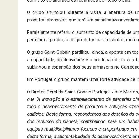
O grupo anunciou, durante a visita, a abertura de
produtos abrasivos, que terá um significativo investi
Paralelamente referiu o aumento de capacidade de uma
permitirá a produção de produtos para distintos mer
O grupo Saint-Gobain partilhou, ainda, a aposta em tec
a capacidade, produtividade e a produção de novos f
sublinhou a expansão dos seus armazéns no Carregad
Em Portugal, o grupo mantém uma forte atividade de I
O Diretor Geral da Saint-Gobain Portugal, José Marto
que
“A Inovação e o estabelecimento de parcerias c
foco o desenvolvimento de
produtos e soluções difere
edifícios. Desta forma, respondemos aos desafios da c
dos recursos do planeta, contribuindo para um habi
equipas multidisciplinares focadas e empenhadas em
desta forma, a sustentabilidade do desenvolvimento em 