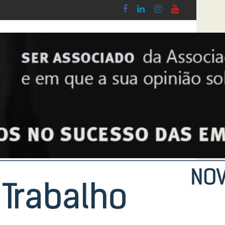
do Lobby - Lei n.º 5-A/2026, de 28 de Janeiro
Diploma de transposição da Diretiva “Trans