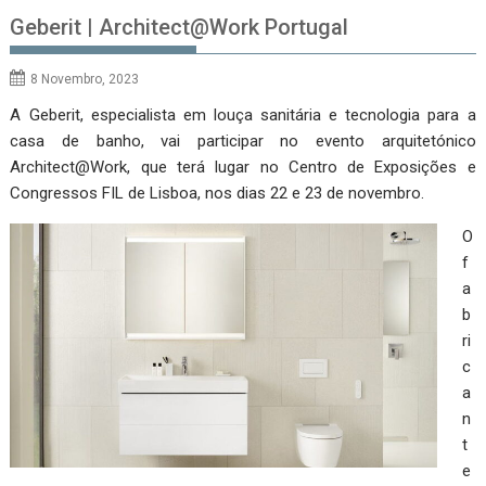
Geberit | Architect@Work Portugal
8 Novembro, 2023
A Geberit, especialista em louça sanitária e tecnologia para a
casa de banho, vai participar no evento arquitetónico
Architect@Work, que terá lugar no Centro de Exposições e
Congressos FIL de Lisboa, nos dias 22 e 23 de novembro.
O
f
a
b
ri
c
a
n
t
e