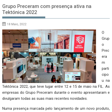
Grupo Preceram com presença ativa na
Tektónica 2022
18 Maio, 2022
O
Grup
o
Prec
era
m
parti
cipo
u na
Tektónica 2022, que teve lugar entre 12 e 15 de maio na FIL. As
empresas do Grupo Preceram durante o evento apresentaram e
divulgaram todas as suas mais recentes novidades.
Numa presença marcada pelo lançamento de um novo produto,