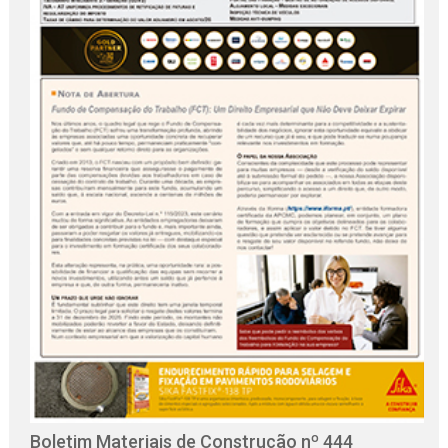
O
C
Boletim Materiais de Construção nº 444