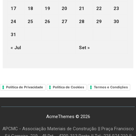
17
18
19
20
21
22
23
24
25
26
27
28
29
30
31
« Jul
Set »
Política de Privacidade
Política de Cookies
Termos e Condições
AcmeThemes © 2026
APCMC - Associação Materiais de Construção || Praça Francisco
Sá Carneiro, 219 - 4º Drt. - 4200-313 Porto || Tel.: 225 074 210 ||