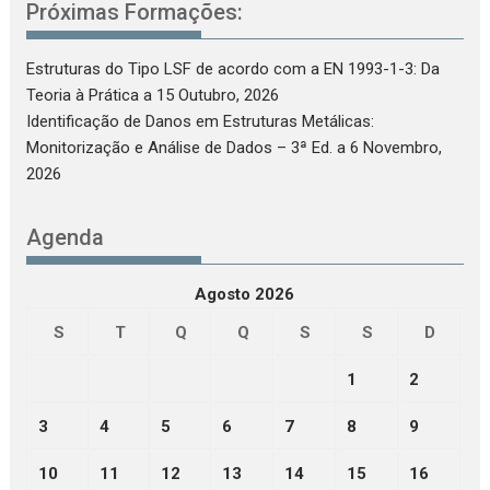
Próximas Formações:
Estruturas do Tipo LSF de acordo com a EN 1993-1-3: Da
Teoria à Prática
a 15 Outubro, 2026
Identificação de Danos em Estruturas Metálicas:
Monitorização e Análise de Dados – 3ª Ed.
a 6 Novembro,
2026
Agenda
Agosto 2026
S
T
Q
Q
S
S
D
1
2
3
4
5
6
7
8
9
10
11
12
13
14
15
16