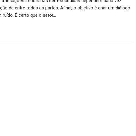
 transações imobiliárias bem-sucedidas dependem cada vez
ão de entre todas as partes. Afinal, o objetivo é criar um diálogo
ruído. É certo que o setor…