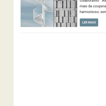
colaborativo As
mais da cooperaç
harmonioso; sem 
LER MAIS