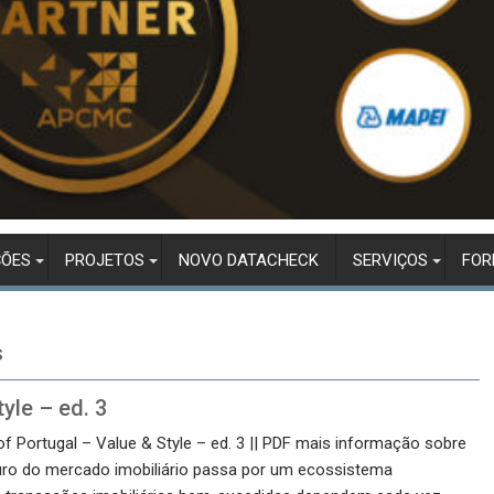
ÇÕES
PROJETOS
NOVO DATACHECK
SERVIÇOS
FO
s
yle – ed. 3
f Portugal – Value & Style – ed. 3 || PDF mais informação sobre
uro do mercado imobiliário passa por um ecossistema