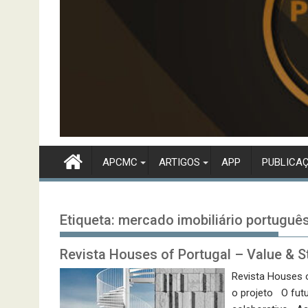
APCMC
ARTIGOS
APP
PUBLICA
Etiqueta:
mercado imobiliário portuguê
Revista Houses of Portugal – Value & St
Revista Houses o
o projeto O fut