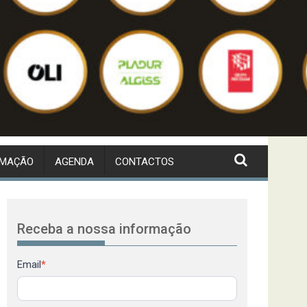
RMAÇÃO
AGENDA
CONTACTOS
Receba a nossa informação
Newsletter
Email
*