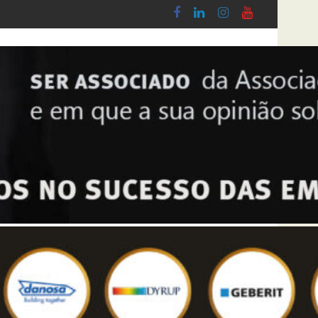
 Lobby - Lei n.º 5-A/2026, de 28 de Janeiro
Diploma de transposição da Diretiva “Transpa