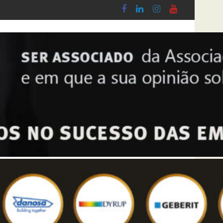
Lobby - Lei n.º 5-A/2026, de 28 de Janeiro
Diploma de transposição da Diretiva “Transpar