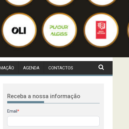
RMAÇÃO
AGENDA
CONTACTOS
Receba a nossa informação
Newsletter
Email
*